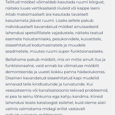
Tellitud mööbel võimaldab kasutada ruumi kõrgust,
näiteks luues vertikaalseid riiuleid või kappe laeni.
Aitab maksimaalselt ära kasutada tavaliselt
kasutamata jäävat ruumi. Lisaks sellele pakub
individuaalselt kavandatud mööbel ainulaadseid
lahendusi spetsiifilistele vajadustele, näiteks teatud
esemete hoiustamiseks, pesukorvidele, kuivatitele,
sisseehitatud kodumasinatele ja muudele
seadmetele, muutes ruumi super-funktsionaalseks.
Bellahome pakub mööblit, mis on mitte ainult ilus ja
funktsionaalne, vaid annab ka võimaluse mööblit
demonteerida ja uuesti kokku panna hädaolukorras.
Disaineri kavandatud sisseehitatud kapi mudelid
annavad teile kindlustunde ja turvatunde. Kui
veesüsteemis või kanalisatsioonis tekivad probleemid,
ei pea te seinu lõhkuma ega kahju kandma. Kiireid
lahendusi leiate kataloogist esilehel, kuid oleme alati
valmis valmistama midagi erilist vastavalt
individuaalsetele mõõtmetele.